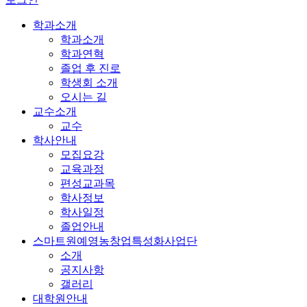
학과소개
학과소개
학과연혁
졸업 후 진로
학생회 소개
오시는 길
교수소개
교수
학사안내
모집요강
교육과정
편성교과목
학사정보
학사일정
졸업안내
스마트원예영농창업특성화사업단
소개
공지사항
갤러리
대학원안내