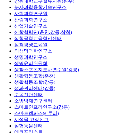
강원대학교부설유치원(원주)
분자과학융합기술연구소
사회과학연구원
산림과학연구소
산업기술연구소
산학협력단(춘천,강릉,삼척)
삼척공학교육혁신센터
삼척평생교육원
의생명과학연구소
생명과학연구소
생명윤리위원회
생활스포츠지도사연수원(강릉)
생활협동조합(춘천)
생활협동조합(강릉)
성과관리센터(강릉)
수목진단센터
소방방재연구센터
스마트인프라연구소(강릉)
스마트캠퍼스(e-루리)
시설물 고장신고
실험동물센터
에코포리스트