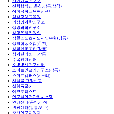
산업기술연구소
산학협력단(춘천,강릉,삼척)
삼척공학교육혁신센터
삼척평생교육원
의생명과학연구소
생명과학연구소
생명윤리위원회
생활스포츠지도사연수원(강릉)
생활협동조합(춘천)
생활협동조합(강릉)
성과관리센터(강릉)
수목진단센터
소방방재연구센터
스마트인프라연구소(강릉)
스마트캠퍼스(e-루리)
시설물 고장신고
실험동물센터
에코포리스트
연구실안전관리시스템
인권센터(춘천,삼척)
인권센터(강릉,원주)
춘천연구지원과