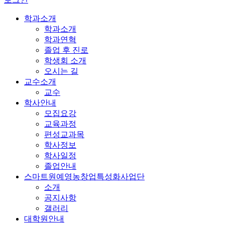
학과소개
학과소개
학과연혁
졸업 후 진로
학생회 소개
오시는 길
교수소개
교수
학사안내
모집요강
교육과정
편성교과목
학사정보
학사일정
졸업안내
스마트원예영농창업특성화사업단
소개
공지사항
갤러리
대학원안내