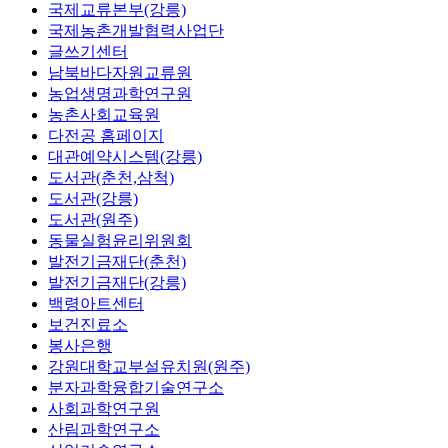
국제교류본부(강릉)
국제농촌개발협력사업단
글쓰기센터
남북바다자원교류원
농업생명과학연구원
농촌사회교육원
다전공 홈페이지
대관예약시스템(강릉)
도서관(춘천,삼척)
도서관(강릉)
도서관(원주)
동물실험윤리위원회
발전기금재단(춘천)
발전기금재단(강릉)
백령아트센터
보건진료소
봉사은행
강원대학교부설유치원(원주)
분자과학융합기술연구소
사회과학연구원
산림과학연구소